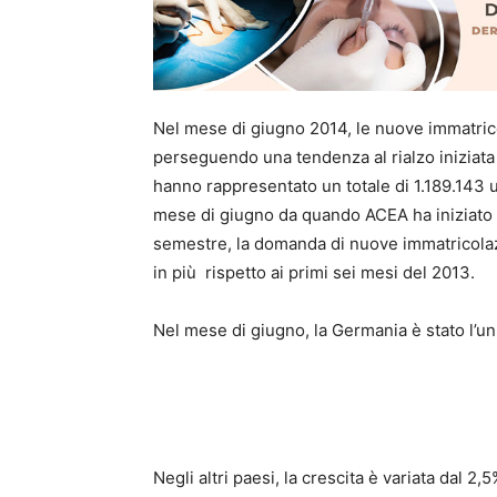
Nel mese di giugno
2014,
le nuove
immatric
perseguendo
una tendenza al rialzo
iniziata
hanno rappresentato
un totale di
1.189.143
u
mese
di giugno
da quando
ACEA
ha iniziato
semestre
,
la domanda di nuove
immatricolaz
in più
rispetto ai primi
sei mesi del
2013.
Nel mese di giugno
,
la Germania
è stato l’u
Negli altri paesi
,
la crescita
è variata
dal 2,5