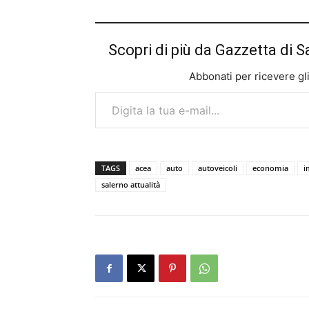
Scopri di più da Gazzetta di S
Abbonati per ricevere gli u
Digita la tua e-mail...
TAGS
acea
auto
autoveicoli
economia
i
salerno attualità