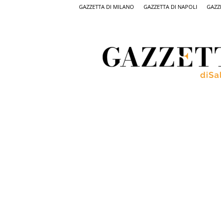
GAZZETTA DI MILANO
GAZZETTA DI NAPOLI
GAZZ
Gazzetta
di
Salerno,
il
quotidiano
on
line
di
Salerno