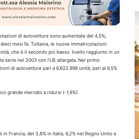
olazioni di autovetture
sono aumentate
del 4,5
%,
dieci mesi
fa.
Tuttavia, le nuove
immatricolazioni
nità
,
che è
il secondo più basso
livello raggiunto
in
un
la serie
nel 2003
con l’UE
allargata
.
Nel primo
ioni di autovetture
pari a
6.622.996
unità
, pari al 6,5%
nico
grande mercato
a ridursi
(
-1,9%).
% in Francia,
del 3,8
%
in Italia
,
6,2
% nel Regno Unito
e