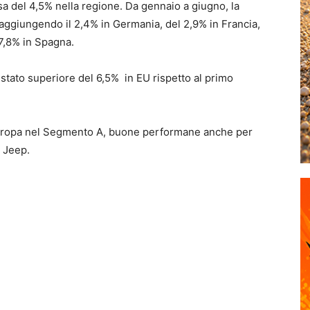
sa
del 4,5%
nella regione.
Da gennaio a giugno
,
la
raggiungendo il
2,4
% in Germania,
del 2,9
% in Francia,
7,8
% in Spagna.
 stato superiore
del 6,5
%
in
EU
rispetto al primo
 Europa nel Segmento A, buone performane anche per
r Jeep.