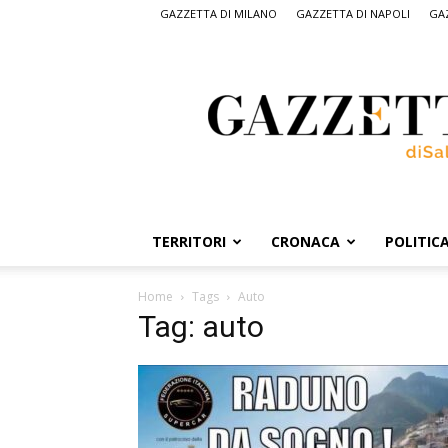
GAZZETTA DI MILANO
GAZZETTA DI NAPOLI
GAZ
Gazzetta
di
Salerno,
il
quotidiano
on
line
di
Salerno
TERRITORI
CRONACA
POLITIC
Home
Tags
Auto
Tag: auto