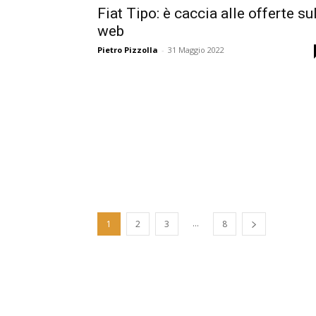
Fiat Tipo: è caccia alle offerte su
web
Pietro Pizzolla
-
31 Maggio 2022
...
1
2
3
8