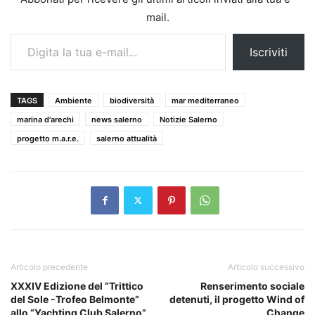
mail.
Digita la tua e-mail...
Iscriviti
TAGS
Ambiente
biodiversità
mar mediterraneo
marina d'arechi
news salerno
Notizie Salerno
progetto m.a.r.e.
salerno attualità
Articolo precedente
Articolo successivo
XXXIV Edizione del “Trittico
Renserimento sociale
del Sole -Trofeo Belmonte”
detenuti, il progetto Wind of
allo “Yachting Club Salerno”
Change