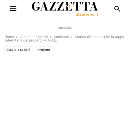
- pubblicità -
Home
Cultura e Società
Ambiente
Marina d’Arechi ospita la tappa
salernitana del progetto M.A.R.E.
Cultura e Società
Ambiente