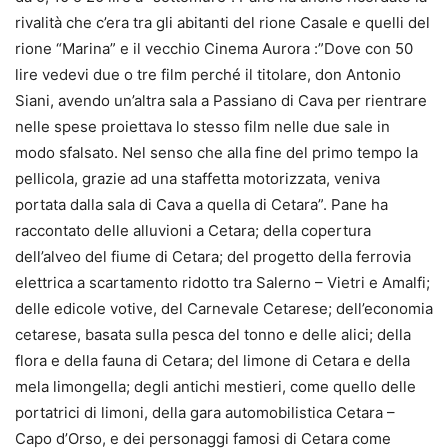
rivalità che c’era tra gli abitanti del rione Casale e quelli del
rione “Marina” e il vecchio Cinema Aurora :”Dove con 50
lire vedevi due o tre film perché il titolare, don Antonio
Siani, avendo un’altra sala a Passiano di Cava per rientrare
nelle spese proiettava lo stesso film nelle due sale in
modo sfalsato. Nel senso che alla fine del primo tempo la
pellicola, grazie ad una staffetta motorizzata, veniva
portata dalla sala di Cava a quella di Cetara”. Pane ha
raccontato delle alluvioni a Cetara; della copertura
dell’alveo del fiume di Cetara; del progetto della ferrovia
elettrica a scartamento ridotto tra Salerno – Vietri e Amalfi;
delle edicole votive, del Carnevale Cetarese; dell’economia
cetarese, basata sulla pesca del tonno e delle alici; della
flora e della fauna di Cetara; del limone di Cetara e della
mela limongella; degli antichi mestieri, come quello delle
portatrici di limoni, della gara automobilistica Cetara –
Capo d’Orso, e dei personaggi famosi di Cetara come