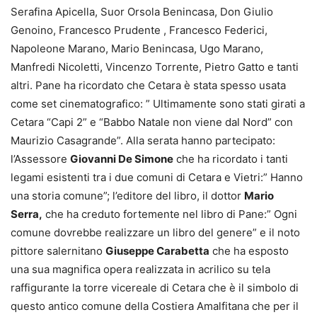
Serafina Apicella, Suor Orsola Benincasa, Don Giulio
Genoino, Francesco Prudente , Francesco Federici,
Napoleone Marano, Mario Benincasa, Ugo Marano,
Manfredi Nicoletti, Vincenzo Torrente, Pietro Gatto e tanti
altri. Pane ha ricordato che Cetara è stata spesso usata
come set cinematografico: ” Ultimamente sono stati girati a
Cetara “Capi 2” e “Babbo Natale non viene dal Nord” con
Maurizio Casagrande”. Alla serata hanno partecipato:
l’Assessore
Giovanni De Simone
che ha ricordato i tanti
legami esistenti tra i due comuni di Cetara e Vietri:” Hanno
una storia comune”; l’editore del libro, il dottor
Mario
Serra,
che ha creduto fortemente nel libro di Pane:” Ogni
comune dovrebbe realizzare un libro del genere” e il noto
pittore salernitano
Giuseppe Carabetta
che ha esposto
una sua magnifica opera realizzata in acrilico su tela
raffigurante la torre vicereale di Cetara che è il simbolo di
questo antico comune della Costiera Amalfitana che per il