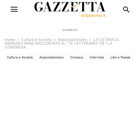
- pubblicità -
Home
Cultura e Società
Associazionismo
LA CETARA DI
GENNARO PANE RACCONTATA AL “TE’ LETTERARIO” DE “LA
CONGREGA...
Cultura e Società
Associazionismo
Cronaca
Interviste
Libri e Poesia
Rubriche
Saggi & Romanzi
Territori
Storia del territorio
Uncategorized