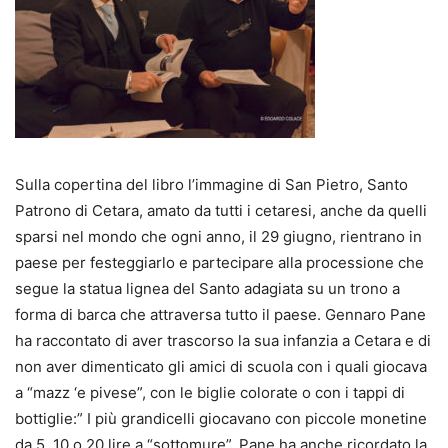
Sulla copertina del libro l’immagine di San Pietro, Santo
Patrono di Cetara, amato da tutti i cetaresi, anche da quelli
sparsi nel mondo che ogni anno, il 29 giugno, rientrano in
paese per festeggiarlo e partecipare alla processione che
segue la statua lignea del Santo adagiata su un trono a
forma di barca che attraversa tutto il paese. Gennaro Pane
ha raccontato di aver trascorso la sua infanzia a Cetara e di
non aver dimenticato gli amici di scuola con i quali giocava
a “mazz ‘e pivese”, con le biglie colorate o con i tappi di
bottiglie:” I più grandicelli giocavano con piccole monetine
da 5, 10 o 20 lire a “sottomure”. Pane ha anche ricordato la