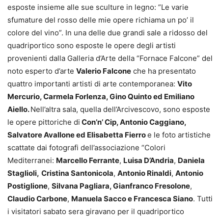
esposte insieme alle sue sculture in legno: ”Le varie
sfumature del rosso delle mie opere richiama un po’ il
colore del vino”. In una delle due grandi sale a ridosso del
quadriportico sono esposte le opere degli artisti
provenienti dalla Galleria d’Arte della “Fornace Falcone” del
noto esperto d’arte
Valerio Falcone
che ha presentato
quattro importanti artisti di arte contemporanea:
Vito
Mercurio, Carmela Forlenza, Gino Quinto ed Emiliano
Aiello.
Nell’altra sala, quella dell’Arcivescovo, sono esposte
le opere pittoriche di
Con’n’ Cip, Antonio Caggiano,
Salvatore Avallone ed Elisabetta Fierro
e le foto artistiche
scattate dai fotografi dell’associazione “Colori
Mediterranei:
Marcello Ferrante
,
Luisa D’Andria
,
Daniela
Staglioli,
Cristina Santonicola
,
Antonio Rinaldi
,
Antonio
Postiglione
,
Silvana Pagliara,
Gianfranco Fresolone
,
Claudio Carbone
,
Manuela Sacco e Francesca Siano
. Tutti
i visitatori sabato sera giravano per il quadriportico