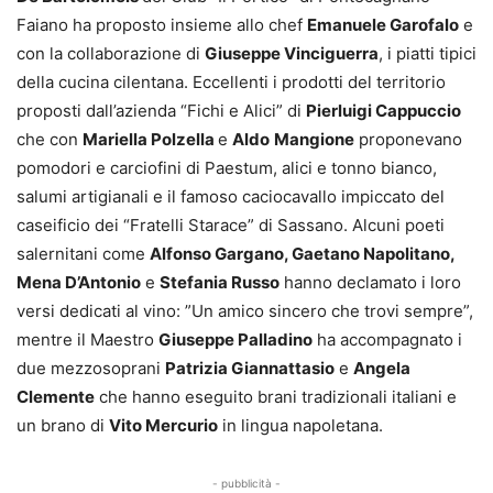
Faiano ha proposto insieme allo chef
Emanuele Garofalo
e
con la collaborazione di
Giuseppe Vinciguerra
, i piatti tipici
della cucina cilentana. Eccellenti i prodotti del territorio
proposti dall’azienda “Fichi e Alici” di
Pierluigi Cappuccio
che con
Mariella Polzella
e
Aldo
Mangione
proponevano
pomodori e carciofini di Paestum, alici e tonno bianco,
salumi artigianali e il famoso caciocavallo impiccato del
caseificio dei “Fratelli Starace” di Sassano. Alcuni poeti
salernitani come
Alfonso Gargano, Gaetano Napolitano,
Mena D’Antonio
e
Stefania Russo
hanno declamato i loro
versi dedicati al vino: ”Un amico sincero che trovi sempre”,
mentre il Maestro
Giuseppe Palladino
ha accompagnato i
due mezzosoprani
Patrizia Giannattasio
e
Angela
Clemente
che hanno eseguito brani tradizionali italiani e
un brano di
Vito Mercurio
in lingua napoletana.
- pubblicità -