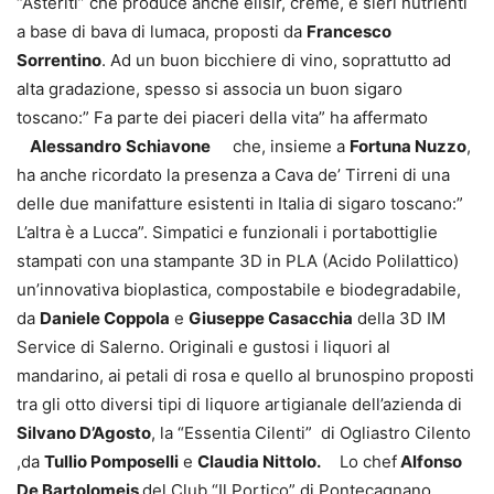
“Asteriti” che produce anche elisir, creme, e sieri nutrienti
a base di bava di lumaca, proposti da
Francesco
Sorrentino
. Ad un buon bicchiere di vino, soprattutto ad
alta gradazione, spesso si associa un buon sigaro
toscano:” Fa parte dei piaceri della vita” ha affermato
Alessandro
Schiavone
che, insieme a
Fortuna Nuzzo
,
ha anche ricordato la presenza a Cava de’ Tirreni di una
delle due manifatture esistenti in Italia di sigaro toscano:”
L’altra è a Lucca”. Simpatici e funzionali i portabottiglie
stampati con una stampante 3D in PLA (Acido Polilattico)
un’innovativa bioplastica, compostabile e biodegradabile,
da
Daniele Coppola
e
Giuseppe Casacchia
della 3D IM
Service di Salerno. Originali e gustosi i liquori al
mandarino, ai petali di rosa e quello al brunospino proposti
tra gli otto diversi tipi di liquore artigianale dell’azienda di
Silvano D’Agosto
, la “Essentia Cilenti” di Ogliastro Cilento
,da
Tullio Pomposelli
e
Claudia Nittolo.
Lo chef
Alfonso
De Bartolomeis
del Club “Il Portico” di Pontecagnano