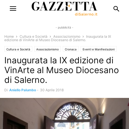
- pubblicità -
Home
Cultura e Società
Associazionismo
Inaugurata la IX
edizione di VinArte al Museo Diocesano di Salerno.
Cultura e Società
Associazionismo
Cronaca
Eventi e Manifestazioni
Inaugurata la IX edizione di
Rubriche
Mangiare sano
Mostre e concerti
Uncategorized
VinArte al Museo Diocesano
di Salerno.
Di
Aniello Palumbo
-
30 Aprile 2018