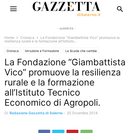
- pubblicità -
Home
Cronaca
La Fondazione “Giambattista Vico” promuove la
resilienza rurale e la formazione all’Istituto...
Cronaca
Istruzione e Formazione
La Scuola che cambia
La Fondazione “Giambattista
Vico” promuove la resilienza
rurale e la formazione
all’Istituto Tecnico
Economico di Agropoli.
Di
Redazione Gazzetta di Salerno
-
20 Dicembre 2014