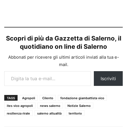
Scopri di più da Gazzetta di Salerno, il
quotidiano on line di Salerno
Abbonati per ricevere gli ultimi articoli inviati alla tua e-
mail.
Digita la tua e-mail...
Iscriviti
TAGS
Agropoli
Cilento
fondazione giambattista vico
ites vico agropoli
news salerno
Notizie Salerno
resilienza rirale
salerno attualità
territorio