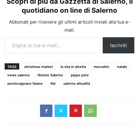
Scopri di più da Gazzetta di Salerno, il
quotidiano on line di Salerno
Abbonati per ricevere gli ultimi articoli inviati alla tua e-
mail.
Digita la tua e-mail...
Iscriviti
TAGS
christmas market
la vita in diretta
mercatini
natale
news salerno
Notizie Salerno
pippo pelo
pontecagnano faiano
Rai
salerno attualità