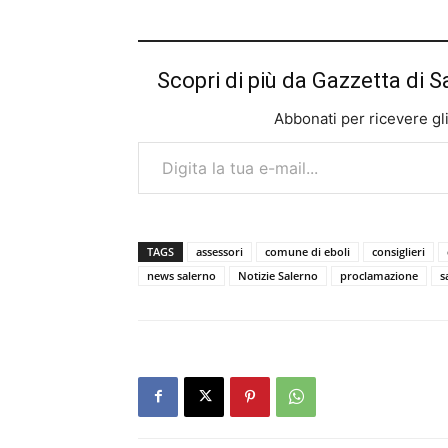
Scopri di più da Gazzetta di S
Abbonati per ricevere gli u
Digita la tua e-mail...
TAGS
assessori
comune di eboli
consiglieri
news salerno
Notizie Salerno
proclamazione
s