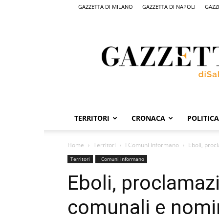
GAZZETTA DI MILANO
GAZZETTA DI NAPOLI
GAZZ
Gazzetta
di
Salerno,
il
quotidiano
on
line
di
Salerno
TERRITORI
CRONACA
POLITICA
Home
Territori
I Comuni informano
Eboli, proc
Territori
I Comuni informano
Eboli, proclamazi
comunali e nomin