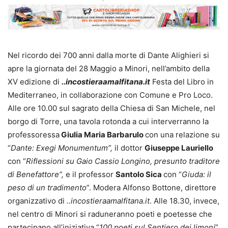
Nel ricordo dei 700 anni dalla morte di Dante Alighieri si
apre la giornata del 28 Maggio a Minori, nell’ambito della
XV edizione di
..incostieraamalfitana.it
Festa del Libro in
Mediterraneo, in collaborazione con Comune e Pro Loco.
Alle ore 10.00 sul sagrato della Chiesa di San Michele, nel
borgo di Torre, una tavola rotonda a cui interverranno la
professoressa
Giulia Maria Barbarulo
con una relazione su
“
Dante: Exegi Monumentum”,
il dottor
Giuseppe Lauriello
con “
Riflessioni su Gaio Cassio Longino, presunto traditore
di Benefattore”,
e il professor
Santolo Sica
con “
Giuda: il
peso di un tradimento
”. Modera Alfonso Bottone, direttore
organizzativo di
..incostieraamalfitana.it
. Alle 18.30, invece,
nel centro di Minori si raduneranno poeti e poetesse che
partecipano all’iniziativa “
100 poeti sul
Sentiero dei limoni
”,