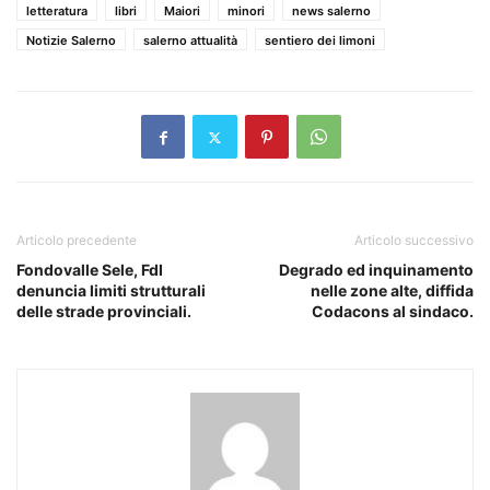
letteratura
libri
Maiori
minori
news salerno
Notizie Salerno
salerno attualità
sentiero dei limoni
Articolo precedente
Articolo successivo
Fondovalle Sele, FdI
Degrado ed inquinamento
denuncia limiti strutturali
nelle zone alte, diffida
delle strade provinciali.
Codacons al sindaco.