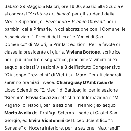
Sabato 29 Maggio a Maiori, ore 19.00, spazio alla Scuola e
ai concorsi “
Scrittore in…banco
” per gli studenti delle
Medie Superiori, e “
Favolando – Premio Otowell
” per i
bambini delle Primarie, in collaborazione con il Comune, le
Associazioni “I Presìdi del Libro” e “Amici di San
Domenico” di Maiori, la Printart edizioni. Per le favole di
classe la presidente di giuria,
Viviana Bottone
, scrittrice
per i più piccoli e disegnatrice, proclamerà vincitrici ex
aequo le classi V sezioni A e B dell’Istituto Comprensivo
“Giuseppe Prezzolini” di Vietri sul Mare. Per gli elaborati
saranno premiati invece:
Chiaragiusy D’Ambrosio
del
Liceo Scientifico “E. Medi” di Battipaglia, per la sezione
“Biennio”;
Flavia Caiazzo
dell’Istituto Internazionale “M.
Pagano” di Napoli, per la sezione “Triennio”; ex aequo
Marta Avella
del ProfAgri Salerno – sede di Castel San
Giorgio, ed
Elvira Vicidomini
del Liceo Scientifico “N.
Sensale” di Nocera Inferiore, per la sezione “Maturandi”.