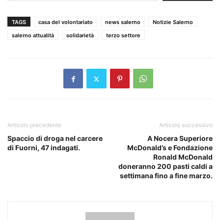
TAGS
casa del volontariato
news salerno
Notizie Salerno
salerno attualità
solidarietà
terzo settore
Articolo precedente
Articolo successivo
Spaccio di droga nel carcere
A Nocera Superiore
di Fuorni, 47 indagati.
McDonald’s e Fondazione
Ronald McDonald
doneranno 200 pasti caldi a
settimana fino a fine marzo.