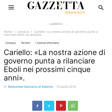
- pubblicità -
Home
Cronaca
Cariello: «La nostra azione di governo punta a
rilanciare Eboli nei prossimi...
Cronaca
Territori
I Comuni informano
Cariello: «La nostra azione di
governo punta a rilanciare
Eboli nei prossimi cinque
anni».
Di
Redazione Gazzetta di Salerno
-
16 Aprile 2016