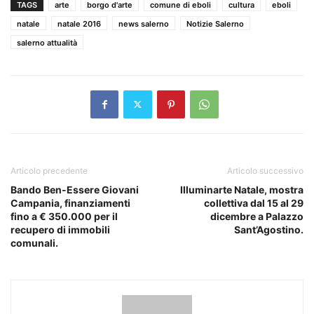
TAGS
arte
borgo d'arte
comune di eboli
cultura
eboli
natale
natale 2016
news salerno
Notizie Salerno
salerno attualità
Articolo precedente
Articolo successivo
Bando Ben-Essere Giovani
Illuminarte Natale, mostra
Campania, finanziamenti
collettiva dal 15 al 29
fino a € 350.000 per il
dicembre a Palazzo
recupero di immobili
Sant’Agostino.
comunali.