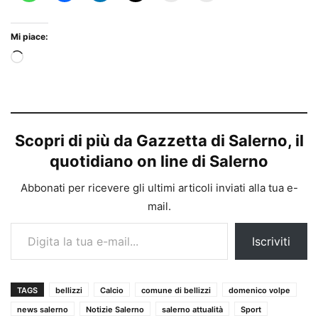
Mi piace:
Caricamento
in
corso…
Scopri di più da Gazzetta di Salerno, il
quotidiano on line di Salerno
Abbonati per ricevere gli ultimi articoli inviati alla tua e-
mail.
Digita la tua e-mail...
Iscriviti
TAGS
bellizzi
Calcio
comune di bellizzi
domenico volpe
news salerno
Notizie Salerno
salerno attualità
Sport