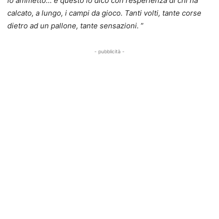
lo ammetto… e questo lo dico con l’esperienza di chi ha
calcato, a lungo, i campi da gioco.
Tanti volti, tante corse
dietro ad un pallone, tante sensazioni.
”
- pubblicità -