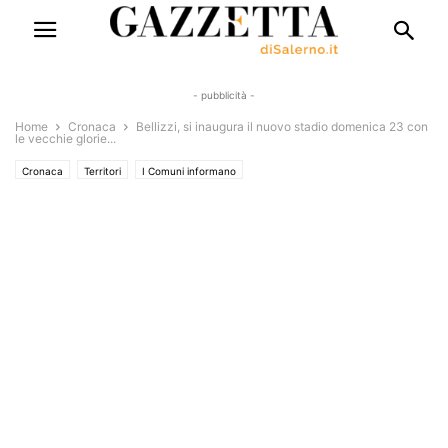
- pubblicità -
Home
Cronaca
Bellizzi, si inaugura il nuovo stadio domenica 23 con
le vecchie glorie...
Cronaca
Territori
I Comuni informano