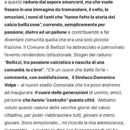
a questo
raduno dal sapore amarcord, ma che vuole
fissare in una immagine da tramandare, il volto, le
emozioni, i nomi di tanti che “hanno fatto la storia del
calcio bellizzese”, correndo, semplicemente per
passione, dietro ad un pallone
e contribuendo a far
diventare comunità quella che era una solo piccola
frazione. il Comune di Bellizzi ha abbracciato e patrocinato
l’evento rendendolo istituzionale. Slogan del raduno:
“
Bellizzi, tra passione calcistica e nascita di una
comunità. Io c’ero!
“. “
C’è un cuore che batte forte
–
commenta, con soddisfazione,
il Sindaco Domenico
Volpe
–
al nuovo stadio Comunale che tra poco andremo
ad inaugurare.
Il cuore delle generazioni
di uomini, amici,
persone
che hanno “costruito” questa città
. Abbiamo
voluto questo raduno delle vecchie glorie del calcio
cittadino, per poter riabbracciare tutti, giovani e meno
giovani. Sono emozionato… mi ricorda la mia adolescenza,