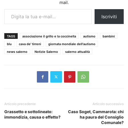
mail.
Digita la tua e-mail...
Iscriviti
TAGS
associazione il grillo e la coccinella
autismo
bambini
blu
cava de' tirreni
giornata mondiale dell'autismo
news salerno
Notizie Salerno
salerno attualità
Articolo precedente
Articolo successivo
Grassetto e sottolineato:
Caso Soget, Cammarota: chi
immondizia, causa o effetto?
ha paura del Consiglio
Comunale?