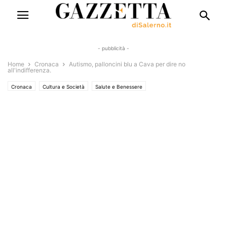
- pubblicità -
Home
Cronaca
Autismo, palloncini blu a Cava per dire no
all'indifferenza.
Cronaca
Cultura e Società
Salute e Benessere