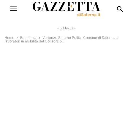
- pubblicità -
Home
Economia
Vertenze Salerno Pulita, Comune di Salerno e
lavoratori in mobilità del Consorzio...