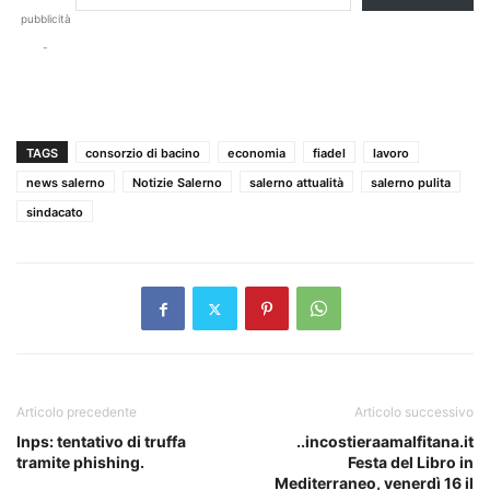
pubblicità
-
TAGS
consorzio di bacino
economia
fiadel
lavoro
news salerno
Notizie Salerno
salerno attualità
salerno pulita
sindacato
Articolo precedente
Articolo successivo
Inps: tentativo di truffa
..incostieraamalfitana.it
tramite phishing.
Festa del Libro in
Mediterraneo, venerdì 16 il