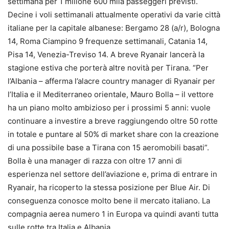
settimana per 1 milione 600 mila passeggeri previsti.
Decine i voli settimanali attualmente operativi da varie città
italiane per la capitale albanese: Bergamo 28 (a/r), Bologna
14, Roma Ciampino 9 frequenze settimanali, Catania 14,
Pisa 14, Venezia-Treviso 14. A breve Ryanair lancerà la
stagione estiva che porterà altre novità per Tirana. “Per
l’Albania – afferma l’alacre country manager di Ryanair per
l’Italia e il Mediterraneo orientale, Mauro Bolla – il vettore
ha un piano molto ambizioso per i prossimi 5 anni: vuole
continuare a investire a breve raggiungendo oltre 50 rotte
in totale e puntare al 50% di market share con la creazione
di una possibile base a Tirana con 15 aeromobili basati”.
Bolla è una manager di razza con oltre 17 anni di
esperienza nel settore dell’aviazione e, prima di entrare in
Ryanair, ha ricoperto la stessa posizione per Blue Air. Di
conseguenza conosce molto bene il mercato italiano. La
compagnia aerea numero 1 in Europa va quindi avanti tutta
sulle rotte tra Italia e Albania.