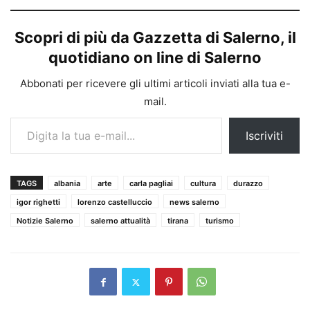
Scopri di più da Gazzetta di Salerno, il
quotidiano on line di Salerno
Abbonati per ricevere gli ultimi articoli inviati alla tua e-
mail.
Digita la tua e-mail...
Iscriviti
TAGS
albania
arte
carla pagliai
cultura
durazzo
igor righetti
lorenzo castelluccio
news salerno
Notizie Salerno
salerno attualità
tirana
turismo