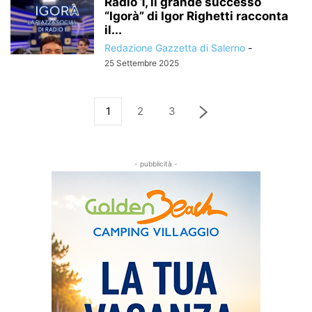
Radio 1, il grande successo
“Igorà” di Igor Righetti racconta
il...
Redazione Gazzetta di Salerno
-
25 Settembre 2025
1
2
3
- pubblicità -