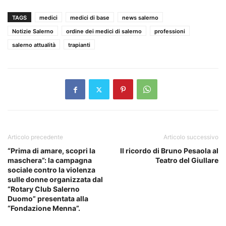
TAGS
medici
medici di base
news salerno
Notizie Salerno
ordine dei medici di salerno
professioni
salerno attualità
trapianti
Articolo precedente
Articolo successivo
“Prima di amare, scopri la
Il ricordo di Bruno Pesaola al
maschera”: la campagna
Teatro del Giullare
sociale contro la violenza
sulle donne organizzata dal
“Rotary Club Salerno
Duomo” presentata alla
“Fondazione Menna”.