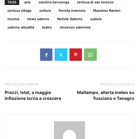
TAGS
arte
carolina benvenga
certosa di san lorenzo
certosa village
cultura
fiorella mannoia
Massimo Ranieri
musica
news salerno
Notizie Salerno
oadula
salerno attualità
teatro
vincenzo salemme
Articolo precedente
Articolo successivo
Prezzi, Istat, a maggio
Maltempo, allerta meteo su
inflazione torna a crescere
Tusciano e Tanagro