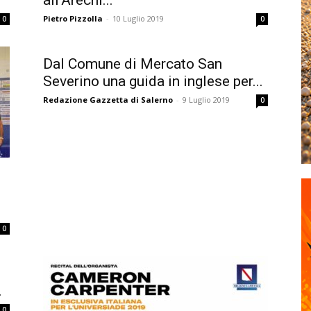
all’Arechi...
Pietro Pizzolla
-
10 Luglio 2019
0
0
Dal Comune di Mercato San
Severino una guida in inglese per...
Redazione Gazzetta di Salerno
-
9 Luglio 2019
0
l
0
.
0