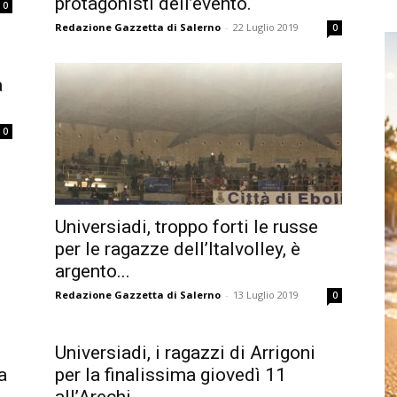
protagonisti dell’evento.
0
Redazione Gazzetta di Salerno
-
22 Luglio 2019
0
a
0
Universiadi, troppo forti le russe
per le ragazze dell’Italvolley, è
argento...
Redazione Gazzetta di Salerno
-
13 Luglio 2019
0
Universiadi, i ragazzi di Arrigoni
a
per la finalissima giovedì 11