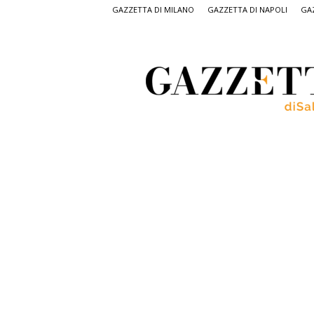
GAZZETTA DI MILANO
GAZZETTA DI NAPOLI
GAZ
Gazzetta
di
Salerno,
il
quotidiano
on
line
di
Salerno