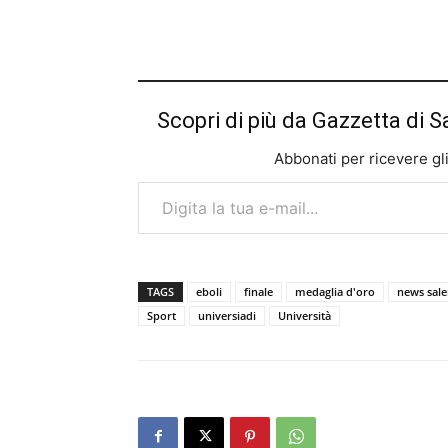
Scopri di più da Gazzetta di S
Abbonati per ricevere gli u
Digita la tua e-mail...
TAGS
eboli
finale
medaglia d'oro
news sal
Sport
universiadi
Università