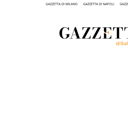
GAZZETTA DI MILANO
GAZZETTA DI NAPOLI
GAZZ
Gazzetta
di
Salerno,
il
quotidiano
on
line
di
Salerno