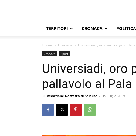
TERRITORI
CRONACA
POLITICA
Home
Cronaca
Universiadi, oro per i ragazzi della 
Cronaca
Sport
Universiadi, oro p
pallavolo al Pala 
Di
Redazione Gazzetta di Salerno
-
15 Luglio 2019