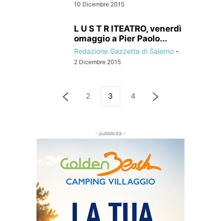
10 Dicembre 2015
L U S T R ITEATRO, venerdì
omaggio a Pier Paolo...
Redazione Gazzetta di Salerno
-
2 Dicembre 2015
2
3
4
- pubblicità -