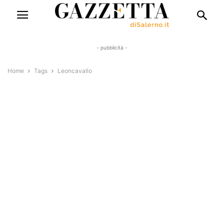
- pubblicità -
Home
Tags
Leoncavallo