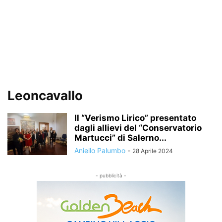
Leoncavallo
Il “Verismo Lirico” presentato
dagli allievi del “Conservatorio
Martucci” di Salerno...
Aniello Palumbo
-
28 Aprile 2024
- pubblicità -