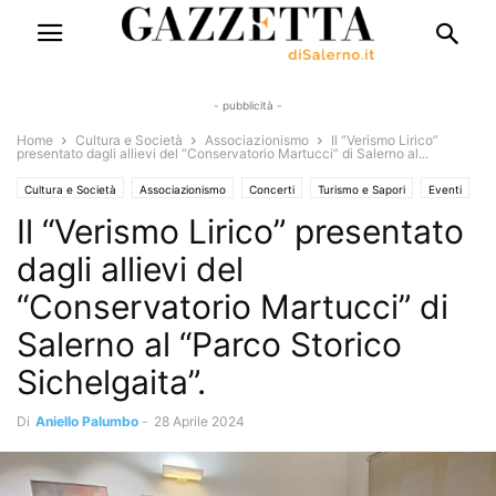
- pubblicità -
Home
Cultura e Società
Associazionismo
Il “Verismo Lirico”
presentato dagli allievi del “Conservatorio Martucci” di Salerno al...
Cultura e Società
Associazionismo
Concerti
Turismo e Sapori
Eventi
Il “Verismo Lirico” presentato
Eventi e Manifestazioni
Mostre e concerti
Solo Annunci
dagli allievi del
“Conservatorio Martucci” di
Salerno al “Parco Storico
Sichelgaita”.
Di
Aniello Palumbo
-
28 Aprile 2024