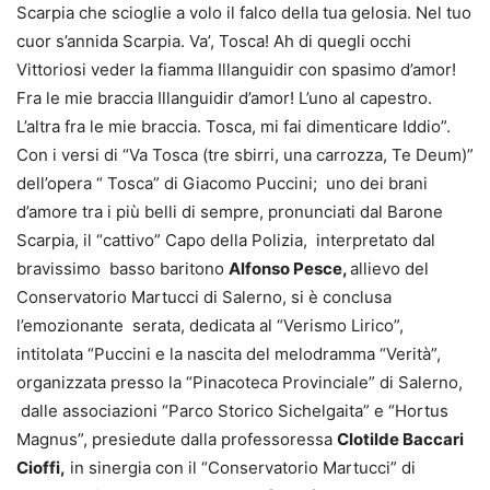
Scarpia che scioglie a volo il falco della tua gelosia. Nel tuo
cuor s’annida Scarpia. Va’, Tosca! Ah di quegli occhi
Vittoriosi veder la fiamma Illanguidir con spasimo d’amor!
Fra le mie braccia Illanguidir d’amor! L’uno al capestro.
L’altra fra le mie braccia. Tosca, mi fai dimenticare Iddio”.
Con i versi di “Va Tosca (tre sbirri, una carrozza, Te Deum)”
dell’opera “ Tosca” di Giacomo Puccini; uno dei brani
d’amore tra i più belli di sempre, pronunciati dal Barone
Scarpia, il “cattivo” Capo della Polizia, interpretato dal
bravissimo basso baritono
Alfonso Pesce,
allievo del
Conservatorio Martucci di Salerno, si è conclusa
l’emozionante serata, dedicata al “Verismo Lirico”,
intitolata “Puccini e la nascita del melodramma “Verità”,
organizzata presso la “Pinacoteca Provinciale” di Salerno,
dalle associazioni “Parco Storico Sichelgaita” e “Hortus
Magnus”, presiedute dalla professoressa
Clotilde Baccari
Cioffi,
in sinergia con il “Conservatorio Martucci” di