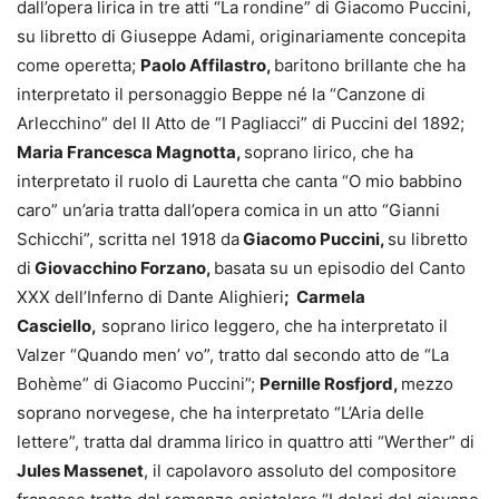
dall’opera lirica in tre atti “La rondine” di Giacomo Puccini,
su libretto di Giuseppe Adami, originariamente concepita
come operetta;
Paolo Affilastro,
baritono brillante che ha
interpretato il personaggio Beppe né la “Canzone di
Arlecchino” del II Atto de “I Pagliacci” di Puccini del 1892;
Maria Francesca Magnotta,
soprano lirico, che ha
interpretato il ruolo di Lauretta che canta “O mio babbino
caro” un’aria tratta dall’opera comica in un atto “Gianni
Schicchi”, scritta nel 1918 da
Giacomo Puccini,
su libretto
di
Giovacchino Forzano,
basata su un episodio del Canto
XXX dell’Inferno di Dante Alighieri
; Carmela
Casciello,
soprano lirico leggero, che ha interpretato il
Valzer “Quando men’ vo”, tratto dal secondo atto de “La
Bohème” di Giacomo Puccini”;
Pernille Rosfjord,
mezzo
soprano norvegese, che ha interpretato “L’Aria delle
lettere”, tratta dal dramma lirico in quattro atti “Werther” di
Jules Massenet
, il capolavoro assoluto del compositore