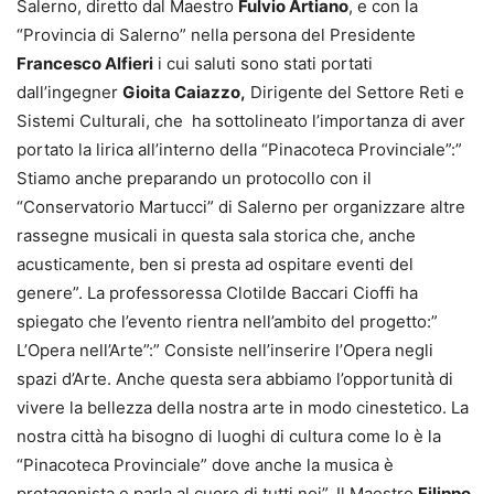
Salerno, diretto dal Maestro
Fulvio Artiano
, e con la
“Provincia di Salerno” nella persona del Presidente
Francesco Alfieri
i cui saluti sono stati portati
dall’ingegner
Gioita Caiazzo,
Dirigente del Settore Reti e
Sistemi Culturali, che ha sottolineato l’importanza di aver
portato la lirica all’interno della “Pinacoteca Provinciale”:”
Stiamo anche preparando un protocollo con il
“Conservatorio Martucci” di Salerno per organizzare altre
rassegne musicali in questa sala storica che, anche
acusticamente, ben si presta ad ospitare eventi del
genere”. La professoressa Clotilde Baccari Cioffi ha
spiegato che l’evento rientra nell’ambito del progetto:”
L’Opera nell’Arte”:” Consiste nell’inserire l’Opera negli
spazi d’Arte. Anche questa sera abbiamo l’opportunità di
vivere la bellezza della nostra arte in modo cinestetico. La
nostra città ha bisogno di luoghi di cultura come lo è la
“Pinacoteca Provinciale” dove anche la musica è
protagonista e parla al cuore di tutti noi”. Il Maestro
Filippo