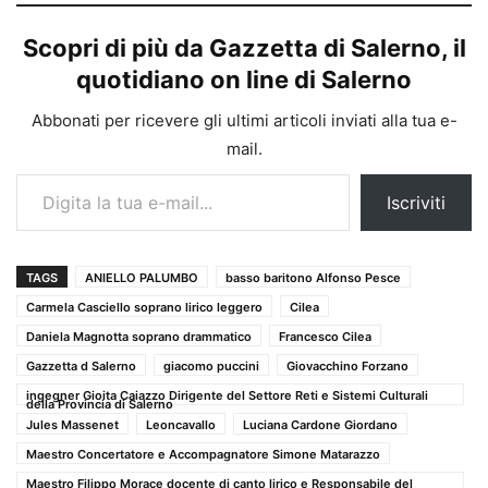
Scopri di più da Gazzetta di Salerno, il
quotidiano on line di Salerno
Abbonati per ricevere gli ultimi articoli inviati alla tua e-
mail.
Digita la tua e-mail...
Iscriviti
TAGS
ANIELLO PALUMBO
basso baritono Alfonso Pesce
Carmela Casciello soprano lirico leggero
Cilea
Daniela Magnotta soprano drammatico
Francesco Cilea
Gazzetta d Salerno
giacomo puccini
Giovacchino Forzano
ingegner Gioita Caiazzo Dirigente del Settore Reti e Sistemi Culturali
della Provincia di Salerno
Jules Massenet
Leoncavallo
Luciana Cardone Giordano
Maestro Concertatore e Accompagnatore Simone Matarazzo
Maestro Filippo Morace docente di canto lirico e Responsabile del