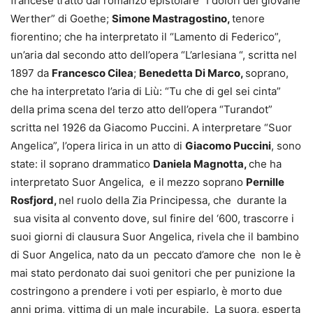
francese tratto dal romanzo epistolare “I dolori del giovane
Werther” di Goethe;
Simone Mastragostino,
tenore
fiorentino; che ha interpretato il “Lamento di Federico”,
un’aria dal secondo atto dell’opera “L’arlesiana “, scritta nel
1897 da
Francesco Cilea
;
Benedetta Di Marco,
soprano,
che ha interpretato l’aria di Liù: “Tu che di gel sei cinta”
della prima scena del terzo atto dell’opera “Turandot”
scritta nel 1926 da Giacomo Puccini. A interpretare “Suor
Angelica”, l’opera lirica in un atto di
Giacomo Puccini
, sono
state: il soprano drammatico
Daniela Magnotta,
che ha
interpretato Suor Angelica, e il mezzo soprano
Pernille
Rosfjord,
nel ruolo della Zia Principessa, che durante la
sua visita al convento dove, sul finire del ‘600, trascorre i
suoi giorni di clausura Suor Angelica, rivela che il bambino
di Suor Angelica, nato da un
peccato d’amore che non le è
mai stato perdonato dai suoi genitori che per punizione la
costringono a prendere i voti per espiarlo, è morto due
anni prima, vittima di un male incurabile. La suora, esperta