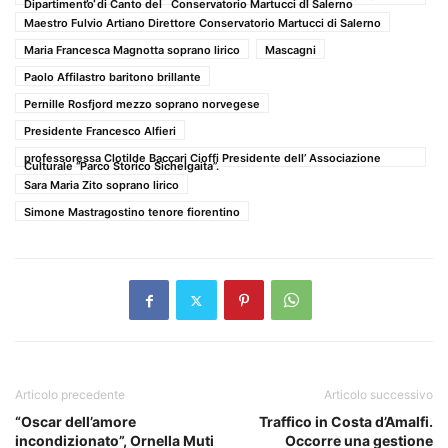
Dipartimento di Canto del Conservatorio Martucci di Salerno
Maestro Fulvio Artiano Direttore Conservatorio Martucci di Salerno
Maria Francesca Magnotta soprano lirico
Mascagni
Paolo Affilastro baritono brillante
Pernille Rosfjord mezzo soprano norvegese
Presidente Francesco Alfieri
professoressa Clotilde Baccari Cioffi Presidente dell’ Associazione
Culturale “Parco Storico Sichelgaita”.
Sara Maria Zito soprano lirico
Simone Mastragostino tenore fiorentino
Articolo precedente
Articolo successivo
“Oscar dell’amore
Traffico in Costa d’Amalfi.
incondizionato”, Ornella Muti
Occorre una gestione