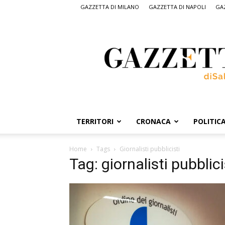
GAZZETTA DI MILANO
GAZZETTA DI NAPOLI
GAZ
Gazzetta
di
Salerno,
il
quotidiano
on
line
di
Salerno
TERRITORI
CRONACA
POLITIC
Home
Tags
Giornalisti pubblicisti
Tag: giornalisti pubblici