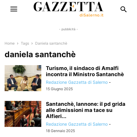
- pubblicità -
Home
Tags
Daniela santanchè
daniela santanchè
Turismo, il sindaco di Amalfi
incontra il Ministro Santanchè
Redazione Gazzetta di Salerno
-
15 Giugno 2025
Santanchè, Iannone: il pd grida
alle dimissioni ma tace su
Alfieri...
Redazione Gazzetta di Salerno
-
18 Gennaio 2025