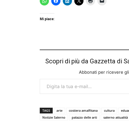
Mi piace:
Scopri di più da Gazzetta di S
Abbonati per ricevere gli u
Digita la tua e-mail...
TAGS
arte
costiera amalfitana
cultura
eduar
Notizie Salerno
palazzo delle arti
salerno attualità