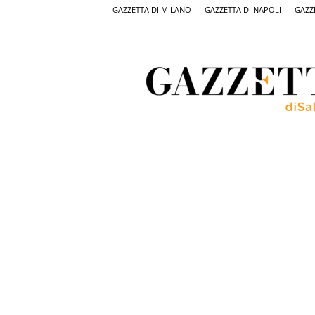
GAZZETTA DI MILANO
GAZZETTA DI NAPOLI
GAZZ
Gazzetta
di
Salerno,
il
quotidiano
on
line
di
Salerno