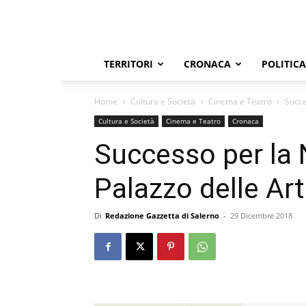
TERRITORI
CRONACA
POLITICA
Home
Cultura e Società
Cinema e Teatro
Succe
Cultura e Società
Cinema e Teatro
Cronaca
Successo per la N
Palazzo delle Arti
Di
Redazione Gazzetta di Salerno
-
29 Dicembre 2018