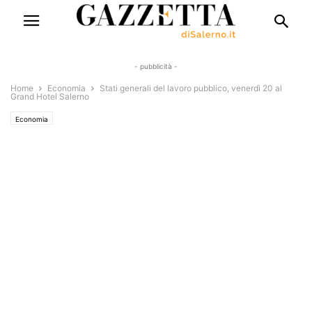
- pubblicità -
Home
Economia
Stati generali del lavoro pubblico, venerdì 20 al
Grand Hotel Salerno
Economia