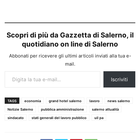
Scopri di più da Gazzetta di Salerno, il
quotidiano on line di Salerno
Abbonati per ricevere gli ultimi articoli inviati alla tua e-
mail.
Digita la tua e-mail...
Iscriviti
TAGS
economia
grand hotel salerno
lavoro
news salerno
Notizie Salerno
pubblica amministrazione
salerno attualità
sindacato
stati generali del lavoro pubblico
uil pa