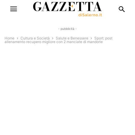
- pubblicità -
Home
Cultura e Società
Salute e Benessere
Sport: post
allenamento recupero migliore con 2 manciate di mandorle