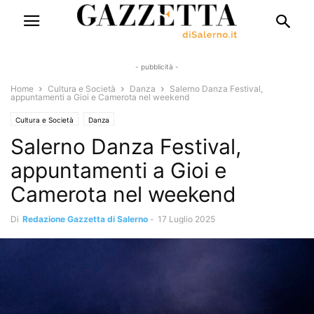
- pubblicità -
Home
Cultura e Società
Danza
Salerno Danza Festival,
appuntamenti a Gioi e Camerota nel weekend
Cultura e Società
Danza
Salerno Danza Festival,
appuntamenti a Gioi e
Camerota nel weekend
Di
Redazione Gazzetta di Salerno
-
17 Luglio 2025