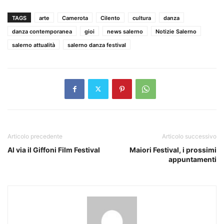
TAGS
arte
Camerota
Cilento
cultura
danza
danza contemporanea
gioi
news salerno
Notizie Salerno
salerno attualità
salerno danza festival
Articolo precedente
Articolo successivo
Al via il Giffoni Film Festival
Maiori Festival, i prossimi
appuntamenti