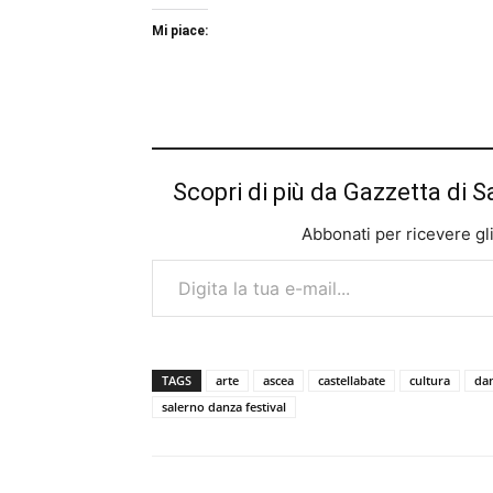
Mi piace:
Scopri di più da Gazzetta di S
Abbonati per ricevere gli u
Digita la tua e-mail...
TAGS
arte
ascea
castellabate
cultura
da
salerno danza festival