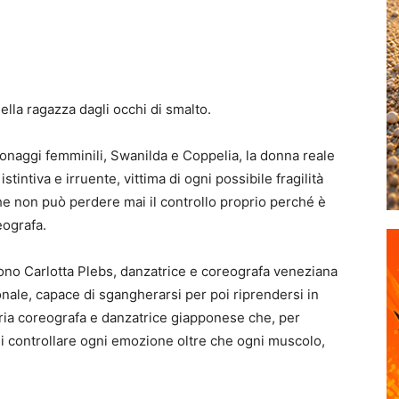
della ragazza dagli occhi di smalto.
rsonaggi femminili, Swanilda e Coppelia, la donna reale
stintiva e irruente, vittima di ogni possibile fragilità
e non può perdere mai il controllo proprio perché è
eografa.
sono Carlotta Plebs, danzatrice e coreografa veneziana
nale, capace di sgangherarsi per poi riprendersi in
aria coreografa e danzatrice giapponese che, per
di controllare ogni emozione oltre che ogni muscolo,