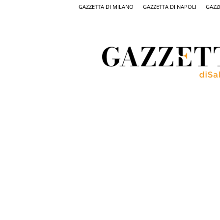
GAZZETTA DI MILANO
GAZZETTA DI NAPOLI
GAZZ
Gazzetta
di
Salerno,
il
quotidiano
on
line
di
Salerno