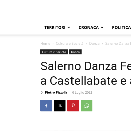
TERRITORI
CRONACA
POLITICA
Home
Cultura e Società
Danza
Salerno Danza F
Cultura e Società
Danza
Salerno Danza Fe
a Castellabate e
Di
Pietro Pizzolla
-
6 Luglio 2022