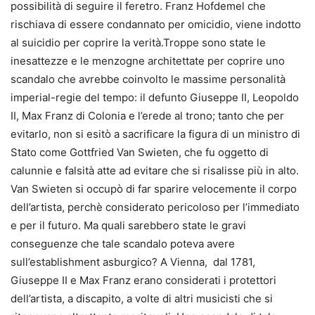
possibilità di seguire il feretro. Franz Hofdemel che
rischiava di essere condannato per omicidio, viene indotto
al suicidio per coprire la verità.Troppe sono state le
inesattezze e le menzogne architettate per coprire uno
scandalo che avrebbe coinvolto le massime personalità
imperial-regie del tempo: il defunto Giuseppe II, Leopoldo
II, Max Franz di Colonia e l’erede al trono; tanto che per
evitarlo, non si esitò a sacrificare la figura di un ministro di
Stato come Gottfried Van Swieten, che fu oggetto di
calunnie e falsità atte ad evitare che si risalisse più in alto.
Van Swieten si occupò di far sparire velocemente il corpo
dell’artista, perchè considerato pericoloso per l’immediato
e per il futuro. Ma quali sarebbero state le gravi
conseguenze che tale scandalo poteva avere
sull’establishment asburgico? A Vienna, dal 1781,
Giuseppe II e Max Franz erano considerati i protettori
dell’artista, a discapito, a volte di altri musicisti che si