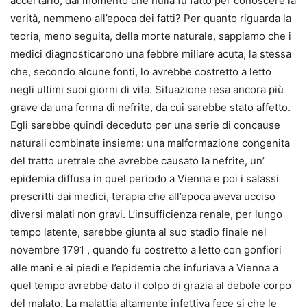
accertarlo, dal momento che nulla fu fatto per conoscere la
verità, nemmeno all’epoca dei fatti? Per quanto riguarda la
teoria, meno seguita, della morte naturale, sappiamo che i
medici diagnosticarono una febbre miliare acuta, la stessa
che, secondo alcune fonti, lo avrebbe costretto a letto
negli ultimi suoi giorni di vita. Situazione resa ancora più
grave da una forma di nefrite, da cui sarebbe stato affetto.
Egli sarebbe quindi deceduto per una serie di concause
naturali combinate insieme: una malformazione congenita
del tratto uretrale che avrebbe causato la nefrite, un’
epidemia diffusa in quel periodo a Vienna e poi i salassi
prescritti dai medici, terapia che all’epoca aveva ucciso
diversi malati non gravi. L’insufficienza renale, per lungo
tempo latente, sarebbe giunta al suo stadio finale nel
novembre 1791 , quando fu costretto a letto con gonfiori
alle mani e ai piedi e l’epidemia che infuriava a Vienna a
quel tempo avrebbe dato il colpo di grazia al debole corpo
del malato. La malattia altamente infettiva fece si che le