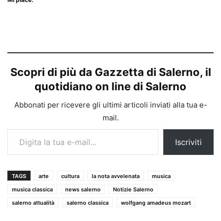
Scopri di più da Gazzetta di Salerno, il
quotidiano on line di Salerno
Abbonati per ricevere gli ultimi articoli inviati alla tua e-
mail.
Digita la tua e-mail...
Iscriviti
TAGS
arte
cultura
la nota avvelenata
musica
musica classica
news salerno
Notizie Salerno
salerno attualità
salerno classica
wolfgang amadeus mozart