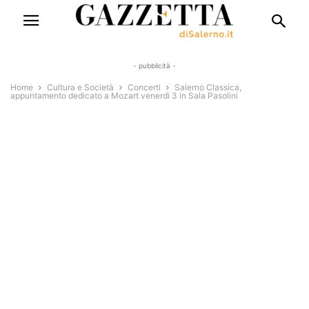
- pubblicità -
Home
Cultura e Società
Concerti
Salerno Classica,
appuntamento dedicato a Mozart venerdì 3 in Sala Pasolini