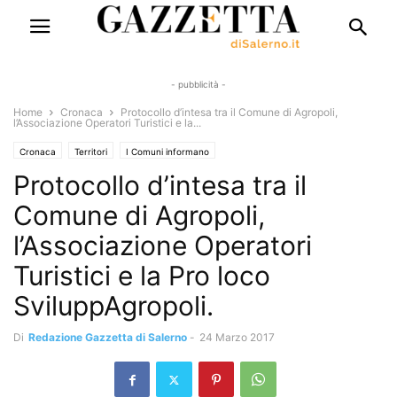
- pubblicità -
Home
Cronaca
Protocollo d’intesa tra il Comune di Agropoli,
l’Associazione Operatori Turistici e la...
Cronaca
Territori
I Comuni informano
Protocollo d’intesa tra il
Comune di Agropoli,
l’Associazione Operatori
Turistici e la Pro loco
SviluppAgropoli.
Di
Redazione Gazzetta di Salerno
-
24 Marzo 2017