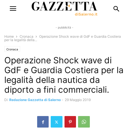
- pubblicità -
Home
Cronaca
Operazione Shock wave di GdF e Guardia Costiera
per la legalità della...
Cronaca
Operazione Shock wave di
GdF e Guardia Costiera per la
legalità della nautica da
diporto a fini commerciali.
Di
Redazione Gazzetta di Salerno
-
29 Maggio 2019