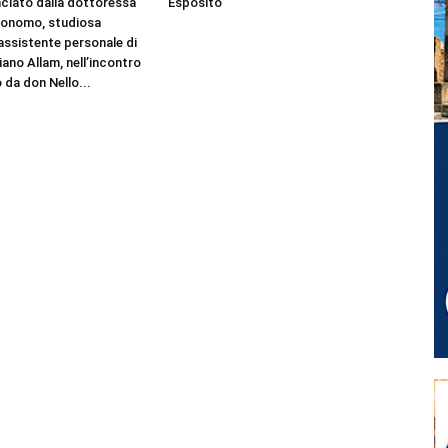
nciato dalla dottoressa
Esposito
Bonomo, studiosa
 assistente personale di
ano Allam, nell’incontro
 da don Nello...