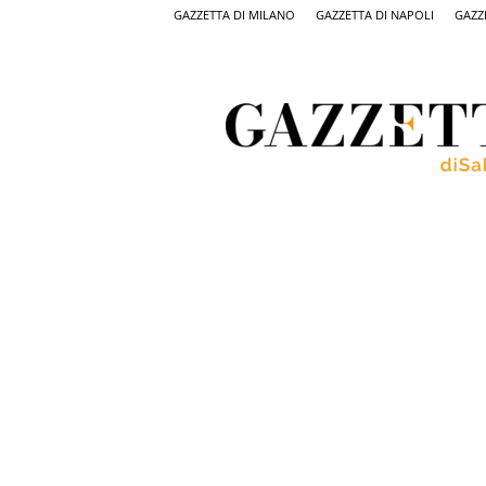
GAZZETTA DI MILANO
GAZZETTA DI NAPOLI
GAZZ
Gazzetta
di
Salerno,
il
quotidiano
on
line
di
Salerno