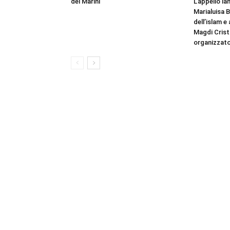
dei Marini
L’appello la
Marialuisa 
dell’islam e
Magdi Cristi
organizzato