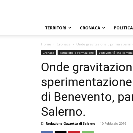
TERRITORI
CRONACA
POLITICA
Home
Cronaca
Onde gravitazionali, prima sperime
Cronaca
Istruzione e Formazione
L'Università che cambia
Onde gravitaziona
sperimentazione 
di Benevento, par
Salerno.
Di
Redazione Gazzetta di Salerno
-
10 Febbraio 2016