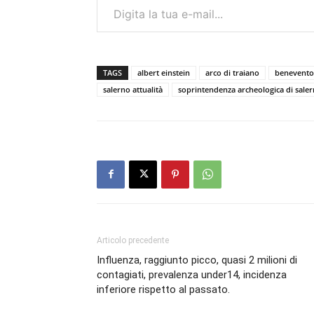
TAGS
albert einstein
arco di traiano
benevento
salerno attualità
soprintendenza archeologica di sale
Articolo precedente
Influenza, raggiunto picco, quasi 2 milioni di
contagiati, prevalenza under14, incidenza
inferiore rispetto al passato.