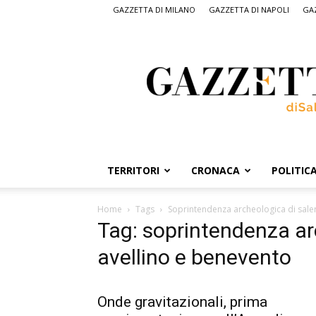
GAZZETTA DI MILANO
GAZZETTA DI NAPOLI
GAZ
Gazzetta
di
Salerno,
il
quotidiano
on
line
di
Salerno
TERRITORI
CRONACA
POLITIC
Home
Tags
Soprintendenza archeologica di sale
Tag: soprintendenza ar
avellino e benevento
Onde gravitazionali, prima