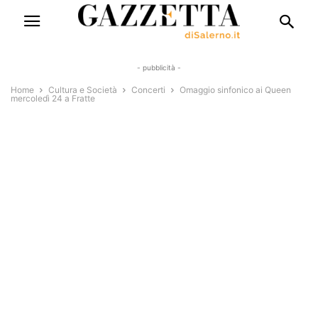
- pubblicità -
Home
Cultura e Società
Concerti
Omaggio sinfonico ai Queen
mercoledì 24 a Fratte