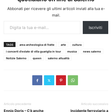
Abbonati per ricevere gli ultimi articoli inviati alla tua e-
mail.
Digita la tua e-mail...
Iscriviti
TAGS
area archeologica di fratte
arte
cultura
i concerti d'estate di villa guariglia in tour
musica
news salerno
Notizie Salerno
queen
salerno attualità
Articolo precedente
Articolo successivo
Ennio Doris – C’è anche
Incidente ferroviario a