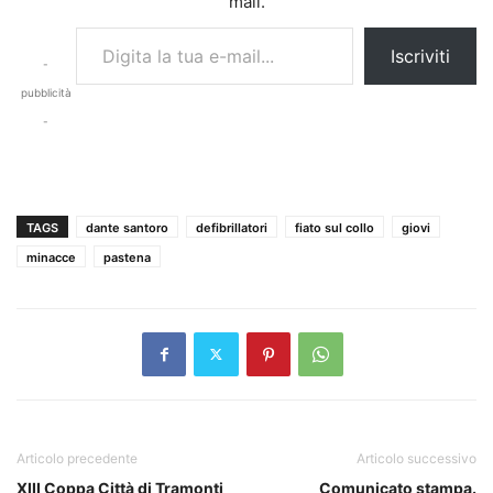
mail.
Digita la tua e-mail...
Iscriviti
-
pubblicità
-
TAGS
dante santoro
defibrillatori
fiato sul collo
giovi
minacce
pastena
Articolo precedente
Articolo successivo
XIII Coppa Città di Tramonti
Comunicato stampa.