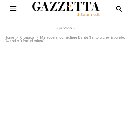
- pubblicità -
Home
Cronaca
Minacce al consigliere Dante Santoro che risponde:
“Avanti più forti di prima”