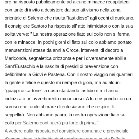
ore ha risposto pubblicamente ad alcune minacce recapitategli
con tanto di invito a desistere dal suo attivismo nella zona
orientale di Salerno che risulta “fastidioso” agli occhi di qualcuno.
Il consigliere Santoro ha risposto all’ atto intimidatorio con la sua
solita verve: ” La nostra operazione fiato sul collo non si ferma
con le minacce. In pochi giorni di fiato sul collo abbiamo portato
manutenzioni attese da anni a Croce, interventi di decoro a
M
ariconda, segnaletica orizzontale per i diversamente abili a
Sant’Eustachio e la nascita di presidi di prevenzione con
defibrillatori a Giovi e Pastena.
Con il nostro viaggio nei quartieri
la gente è felice e questo mi riempie di gioia, ma ad alcuni
“guappi di cartone” la cosa sta dando fastidio e mi hanno
indirizzato un avvertimento minaccioso.
A loro rispondo con un
sorriso che, unito al mare di entusiasmo che respiro, li
seppellirà. Non abbiamo paura, la nostra operazione fiato sul
collo
per Salerno continuerà più forte di prima.”
A vedere dalla risposta del consigliere comunale e provinciale
d’opposizione le intimidazioni sembrano avere avuto l’effetto