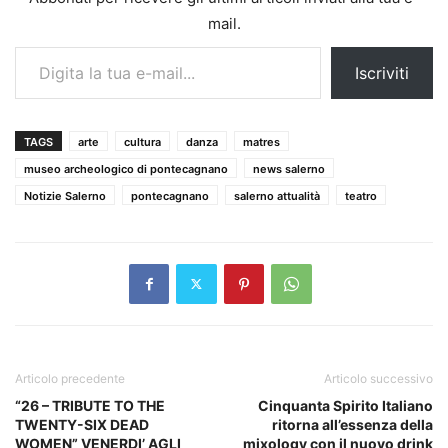
mail.
Digita la tua e-mail...
Iscriviti
TAGS
arte
cultura
danza
matres
museo archeologico di pontecagnano
news salerno
Notizie Salerno
pontecagnano
salerno attualità
teatro
Articolo precedente
Articolo successivo
“26 – TRIBUTE TO THE
Cinquanta Spirito Italiano
TWENTY-SIX DEAD
ritorna all’essenza della
WOMEN” VENERDI’ AGLI
mixology con il nuovo drink