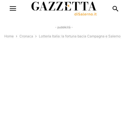
- pubblicità -
Home
Cronaca
Lotteria Italia: la fortuna bacia Campagna e Salerno