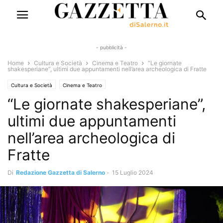
- pubblicità -
Home
Cultura e Società
Cinema e Teatro
“Le giornate
shakesperiane”, ultimi due appuntamenti nell’area archeologica di Fratte
Cultura e Società
Cinema e Teatro
“Le giornate shakesperiane”,
ultimi due appuntamenti
nell’area archeologica di
Fratte
Di
Redazione Gazzetta di Salerno
-
15 Luglio 2024