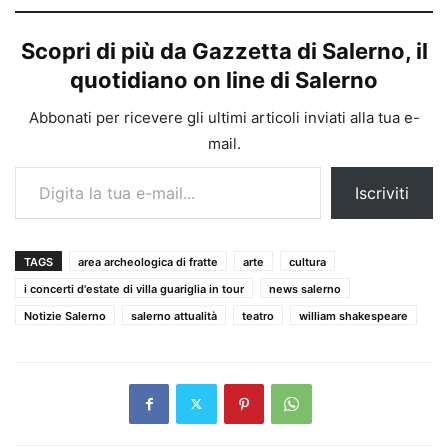
Scopri di più da Gazzetta di Salerno, il
quotidiano on line di Salerno
Abbonati per ricevere gli ultimi articoli inviati alla tua e-
mail.
Digita la tua e-mail...
Iscriviti
TAGS
area archeologica di fratte
arte
cultura
i concerti d'estate di villa guariglia in tour
news salerno
Notizie Salerno
salerno attualità
teatro
william shakespeare