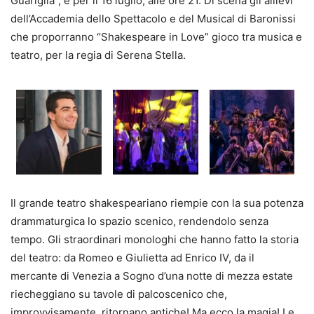
Guariglia”, è per il 16 luglio, alle ore 21. Di scena gli allievi
dell’Accademia dello Spettacolo e del Musical di Baronissi
che proporranno “Shakespeare in Love” gioco tra musica e
teatro, per la regia di Serena Stella.
Il grande teatro shakespeariano riempie con la sua potenza
drammaturgica lo spazio scenico, rendendolo senza
tempo. Gli straordinari monologhi che hanno fatto la storia
del teatro: da Romeo e Giulietta ad Enrico IV, da il
mercante di Venezia a Sogno d’una notte di mezza estate
riecheggiano su tavole di palcoscenico che,
improvvisamente, ritornano antiche! Ma ecco la magia! Le