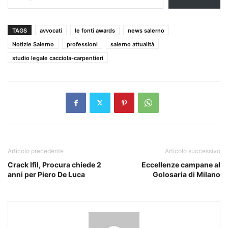
TAGS
avvocati
le fonti awards
news salerno
Notizie Salerno
professioni
salerno attualità
studio legale cacciola-carpentieri
Articolo precedente
Articolo successivo
Crack Ifil, Procura chiede 2
Eccellenze campane al
anni per Piero De Luca
Golosaria di Milano