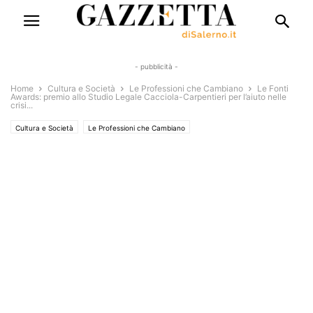
- pubblicità -
Home
Cultura e Società
Le Professioni che Cambiano
Le Fonti
Awards: premio allo Studio Legale Cacciola-Carpentieri per l’aiuto nelle
crisi...
Cultura e Società
Le Professioni che Cambiano