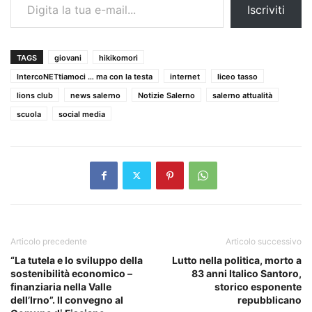
Iscriviti
TAGS
giovani
hikikomori
IntercoNETtiamoci … ma con la testa
internet
liceo tasso
lions club
news salerno
Notizie Salerno
salerno attualità
scuola
social media
Articolo precedente
Articolo successivo
“La tutela e lo sviluppo della
Lutto nella politica, morto a
sostenibilità economico –
83 anni Italico Santoro,
finanziaria nella Valle
storico esponente
dell’Irno”. Il convegno al
repubblicano