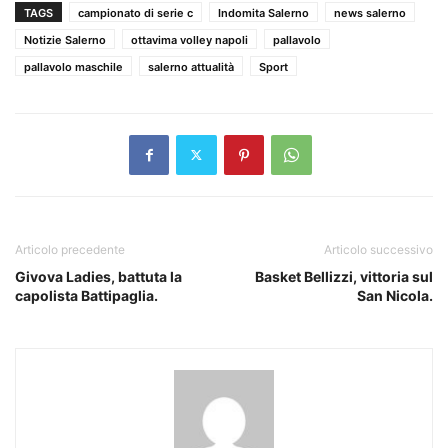
TAGS
campionato di serie c
Indomita Salerno
news salerno
Notizie Salerno
ottavima volley napoli
pallavolo
pallavolo maschile
salerno attualità
Sport
Articolo precedente
Articolo successivo
Givova Ladies, battuta la
Basket Bellizzi, vittoria sul
capolista Battipaglia.
San Nicola.