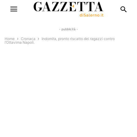
- pubblicità -
Home
Cronaca
Indomita, pronto riscatto dei ragazzi contro
l’Ottavima Napoli.