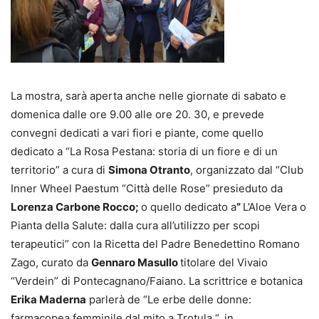
La mostra, sarà aperta anche nelle giornate di sabato e
domenica dalle ore 9.00 alle ore 20. 30, e prevede
convegni dedicati a vari fiori e piante, come quello
dedicato a “La Rosa Pestana: storia di un fiore e di un
territorio” a cura di
Simona Otranto
, organizzato dal “Club
Inner Wheel Paestum “Città delle Rose” presieduto da
Lorenza Carbone Rocco;
o quello dedicato a
”
L’Aloe Vera o
Pianta della Salute: dalla cura all’utilizzo per scopi
terapeutici” con la Ricetta del Padre Benedettino Romano
Zago, curato da
Gennaro Masullo
titolare del Vivaio
“Verdein” di Pontecagnano/Faiano. La scrittrice e botanica
Erika Maderna
parlerà de “Le erbe delle donne:
farmacopea femminile dal mito a Trotula “, in