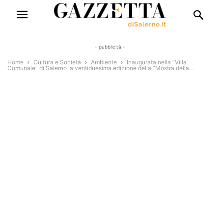
- pubblicità -
Home
Cultura e Società
Ambiente
Inaugurata nella “Villa
Comunale” di Salerno la ventiduesima edizione della “Mostra della...