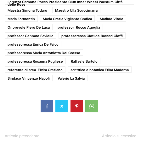
Lorenza Carbone Rocco Presidente Clun Inner Wheel Paestum Città
delle Rose
Maestra Simona Todaro
Maestro Ulla Scuccimarra
Maria Formentin
Maria Grazia Vigilante Grafica
Matilde Vitolo
Onorevole Piero De Luca
professor Rocco Agoglia
professor Gennaro Saviello
professoressa Clotilde Baccari Cioffi
professoressa Enrica De Falco
professoressa Maria Antonietta Del Grosso
professoressa Rosanna Pugliese
Raffaele Bartolo
referente di area Elvira Graziano
scrittrice e botanica Erika Maderna
Sindaco Vincenzo Napoli
Valerio La Salvia
Articolo precedente
Articolo successivo