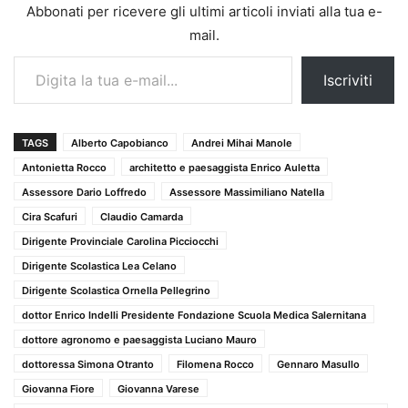
Abbonati per ricevere gli ultimi articoli inviati alla tua e-
mail.
Digita la tua e-mail...
Iscriviti
TAGS
Alberto Capobianco
Andrei Mihai Manole
Antonietta Rocco
architetto e paesaggista Enrico Auletta
Assessore Dario Loffredo
Assessore Massimiliano Natella
Cira Scafuri
Claudio Camarda
Dirigente Provinciale Carolina Picciocchi
Dirigente Scolastica Lea Celano
Dirigente Scolastica Ornella Pellegrino
dottor Enrico Indelli Presidente Fondazione Scuola Medica Salernitana
dottore agronomo e paesaggista Luciano Mauro
dottoressa Simona Otranto
Filomena Rocco
Gennaro Masullo
Giovanna Fiore
Giovanna Varese