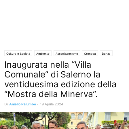
Cultura e Società
Ambiente
Associazionismo
Cronaca
Danza
Inaugurata nella “Villa
Turismo e Sapori
Eventi
Eventi e Manifestazioni
Territori
I Comuni informano
Interviste
Istruzione e Formazione
Comunale” di Salerno la
La Scuola che cambia
Mostre e concerti
Solo Annunci
ventiduesima edizione della
“Mostra della Minerva”.
Di
Aniello Palumbo
-
19 Aprile 2024