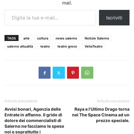
mail.
Digita la tua e-mail...
Iscriviti
TAGS
arte
cultura
news salerno
Notizie Salerno
salerno attualità
teatro
teatro greco
VeliaTeatro
Articolo precedente
Articolo successivo
Avvisi bonari, Agenzia delle
Raya e l’Ultimo Drago torna
Entrate in affanno. Il grido di
nei The Space Cinema ad un
dolore dei commercialisti di
prezzo speciale.
Salerno:ne facciamo le spese
noi e soprattutto i