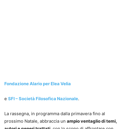
Fondazione Alario per Elea Velia
e
SFI – Società Filosofica Nazionale
.
La rassegna, in programma dalla primavera fino al
prossimo Natale, abbraccia un
ampio ventaglio di temi,
autori e generi trattati
, con lo scopo di affrontare con