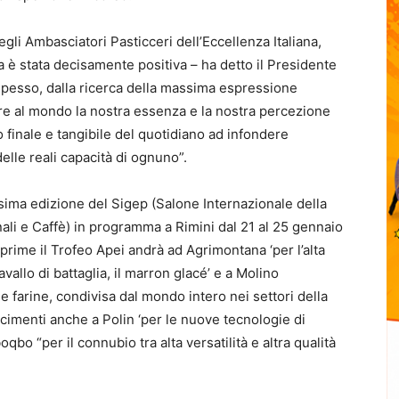
gli Ambasciatori Pasticceri dell’Eccellenza Italiana,
a è stata decisamente positiva – ha detto il Presidente
, spesso, dalla ricerca della massima espressione
care al mondo la nostra essenza e la nostra percezione
to finale e tangibile del quotidiano ad infondere
elle reali capacità di ognuno”.
sima edizione del Sigep (Salone Internazionale della
nali e Caffè) in programma a Rimini dal 21 al 25 gennaio
prime il Trofeo Apei andrà ad Agrimontana ‘per l’alta
avallo di battaglia, il marron glacé’ e a Molino
e farine, condivisa dal mondo intero nei settori della
scimenti anche a Polin ‘per le nuove tecnologie di
bo “per il connubio tra alta versatilità e altra qualità