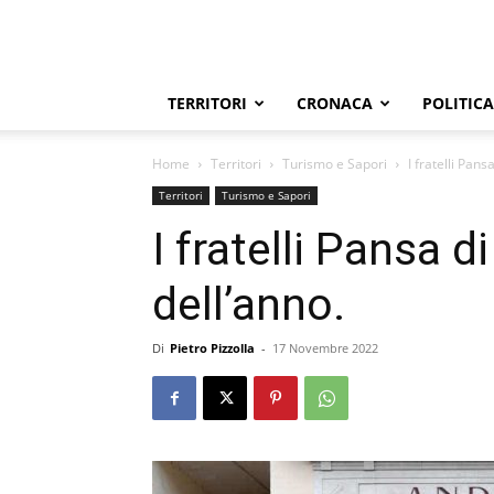
TERRITORI
CRONACA
POLITICA
Home
Territori
Turismo e Sapori
I fratelli Pans
Territori
Turismo e Sapori
I fratelli Pansa d
dell’anno.
Di
Pietro Pizzolla
-
17 Novembre 2022