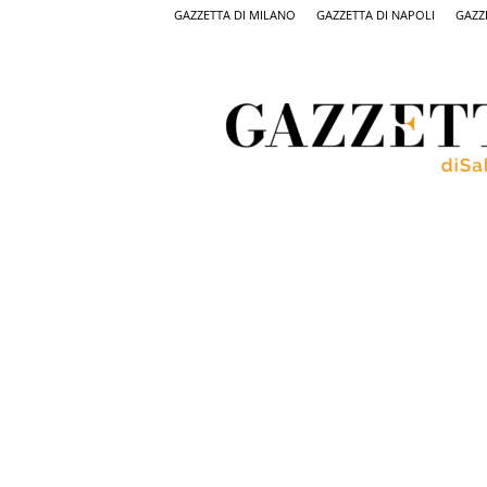
GAZZETTA DI MILANO
GAZZETTA DI NAPOLI
GAZZ
Gazzetta
di
Salerno,
il
quotidiano
on
line
di
Salerno