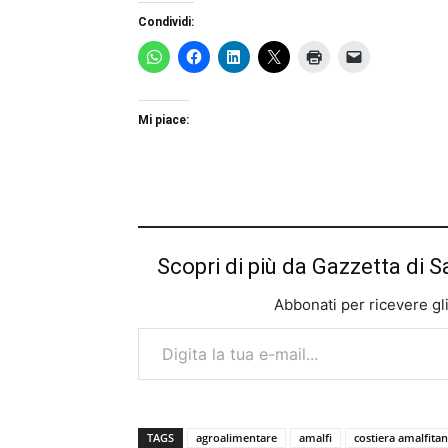
Condividi:
Mi piace:
Scopri di più da Gazzetta di S
Abbonati per ricevere gli u
Digita la tua e-mail...
TAGS
agroalimentare
amalfi
costiera amalfita