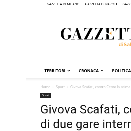
GAZZETTA DI MILANO
GAZZETTA DI NAPOLI
GAZZ
Gazzetta
di
Salerno,
il
quotidiano
on
line
di
Salerno
TERRITORI
CRONACA
POLITICA
Home
Sport
Givova Scafati, contro Cento la prima
Sport
Givova Scafati, 
di due gare inte