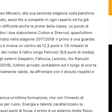
tteo Mecacci, alla sua seconda stagione sulla panchina
gato, assortito e completo in ogni reparto ed ha già
difficoltà anche le prime della classe. Le punte di
io i due statunitensi Cotton e Sherrod, quest’ultimo
lloblù nella stagione 2017/2018: il primo è una guardia
do è invece un centro da 12,3 punti e 7,8 rimbalzi di
el roster è l’altro lungo Petrovic (9,6 punti di media),
li esterni Gasparin, Fallucca, Leonzio, l’ex Ranuzzi
2018), l’ultimo arrivato Jurkatamm ed il lungo di scorta
tativamente valido, da affrontare con il dovuto rispetto e
nica un’ottima formazione, che con l’innesto di
e per ruolo. Energia e talento caratterizzano la
uoi punti di forza: il primo è un esterno molto fisico,