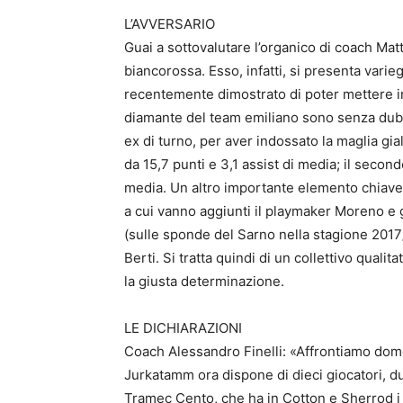
L’AVVERSARIO
Guai a sottovalutare l’organico di coach Ma
biancorossa. Esso, infatti, si presenta varie
recentemente dimostrato di poter mettere in 
diamante del team emiliano sono senza dubb
ex di turno, per aver indossato la maglia gia
da 15,7 punti e 3,1 assist di media; il secon
media. Un altro importante elemento chiave d
a cui vanno aggiunti il playmaker Moreno e g
(sulle sponde del Sarno nella stagione 2017/
Berti. Si tratta quindi di un collettivo quali
la giusta determinazione.
LE DICHIARAZIONI
Coach Alessandro Finelli: «Affrontiamo dome
Jurkatamm ora dispone di dieci giocatori, du
Tramec Cento, che ha in Cotton e Sherrod i s