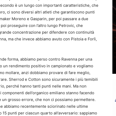
 secondo è un lungo con importanti caratteristiche, che
o, ci sono diversi altri atleti che garantiscono punti
aymaker Moreno e Gasparin, per poi passare a due
poi proseguire con l’altro lungo Petrovic, che
rà grande concentrazione per difendere con continuità
enna, ma che invece abbiamo avuto con Pistoia e Forlì,
rande forma, abbiamo perso contro Ravenna per una
do un rendimento positivo in campionato e vogliamo
mo mollare, anzi dobbiamo provare di fare meglio,
re. Sherrod e Cotton sono sicuramente i più temibili
rio, perché hanno tanti punti nelle mani. Ma non
ti i componenti dell’organico emiliano stanno facendo
re un grosso errore, che non ci possiamo permettere.
 che abbiamo recentemente sciorinato nelle ultime
lo 15 punti per ciascun quarto all’avversario: sappiamo