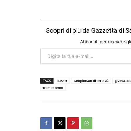
Scopri di più da Gazzetta di S
Abbonati per ricevere gli u
Digita la tua e-mail...
TAGS
basket
campionato di serie a2
givova scaf
tramec cento