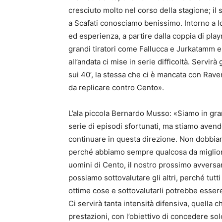
cresciuto molto nel corso della stagione; il
a Scafati conosciamo benissimo. Intorno a lor
ed esperienza, a partire dalla coppia di pl
grandi tiratori come Fallucca e Jurkatamm e 
all’andata ci mise in serie difficoltà. Servi
sui 40’, la stessa che ci è mancata con Rav
da replicare contro Cento».
L’ala piccola Bernardo Musso: «Siamo in g
serie di episodi sfortunati, ma stiamo aven
continuare in questa direzione. Non dobbia
perché abbiamo sempre qualcosa da migliora
uomini di Cento, il nostro prossimo avversa
possiamo sottovalutare gli altri, perché tut
ottime cose e sottovalutarli potrebbe esse
Ci servirà tanta intensità difensiva, quella
prestazioni, con l’obiettivo di concedere so