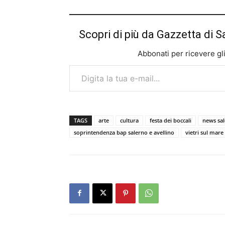
Scopri di più da Gazzetta di S
Abbonati per ricevere gli u
Digita la tua e-mail...
TAGS
arte
cultura
festa dei boccali
news sa
soprintendenza bap salerno e avellino
vietri sul mare