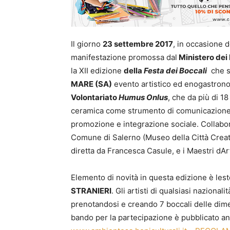
Il giorno
23 settembre 2017
, in occasione d
manifestazione promossa dal
Ministero dei b
la XII edizione
della
Festa dei Boccali
che si
MARE (SA)
evento artistico ed enogastronom
Volontariato
Humus Onlus
, che da più di 1
ceramica come strumento di comunicazione e
promozione e integrazione sociale. Collaboran
Comune di Salerno (Museo della Città Creati
diretta da Francesca Casule, e i Maestri dAr
Elemento di novità in questa edizione è lest
STRANIERI
. Gli artisti di qualsiasi nazionali
prenotandosi e creando 7 boccali delle dimen
bando per la partecipazione è pubblicato an