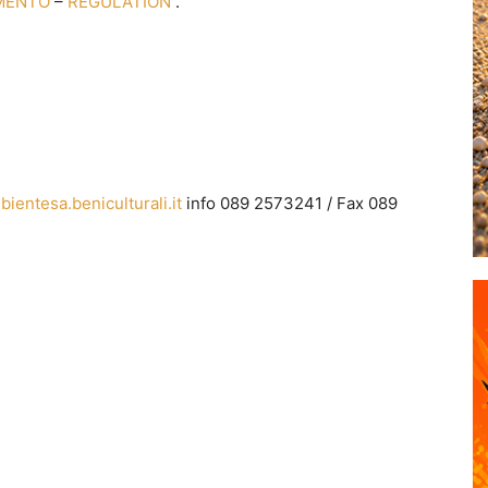
MENTO
–
REGULATION
.
entesa.beniculturali.it
info 089 2573241 / Fax 089