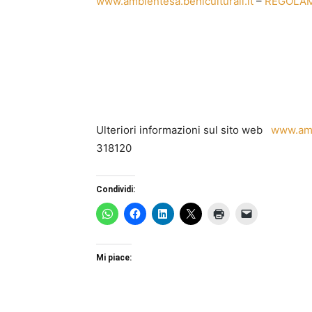
www.ambientesa.beniculturali.it
–
REGOLA
Ulteriori informazioni sul sito web
www.ambi
318120
Condividi:
Mi piace: