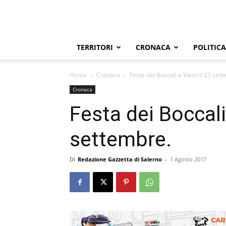
TERRITORI
CRONACA
POLITICA
Home
Cronaca
Festa dei Boccali a Vietri il 23 set
Cronaca
Festa dei Boccali 
settembre.
Di
Redazione Gazzetta di Salerno
-
1 Agosto 2017