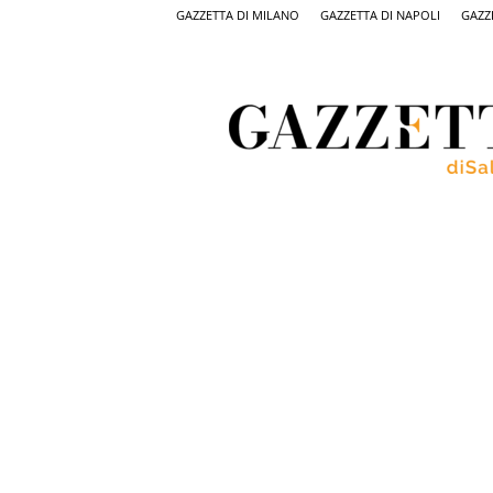
GAZZETTA DI MILANO
GAZZETTA DI NAPOLI
GAZZ
Gazzetta
di
Salerno,
il
quotidiano
on
line
di
Salerno