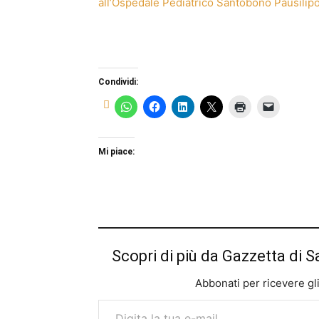
all’Ospedale Pediatrico Santobono Pausilip
Condividi:
Mi piace:
Scopri di più da Gazzetta di S
Abbonati per ricevere gli u
Digita la tua e-mail...