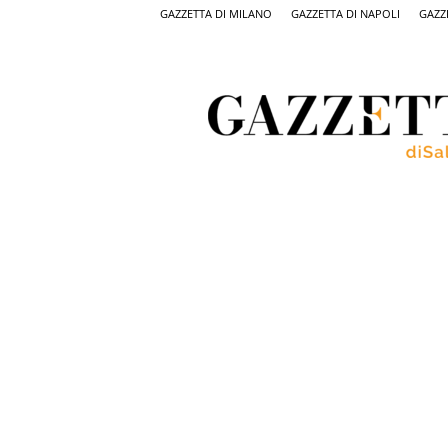
GAZZETTA DI MILANO
GAZZETTA DI NAPOLI
GAZZ
Gazzetta
di
Salerno,
il
quotidiano
on
line
di
Salerno