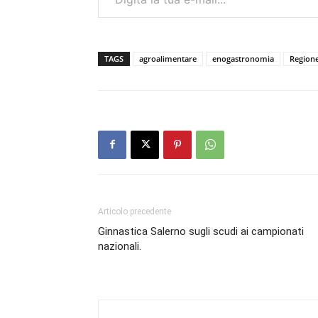
TAGS
agroalimentare
enogastronomia
Region
Articolo precedente
Ginnastica Salerno sugli scudi ai campionati
nazionali.