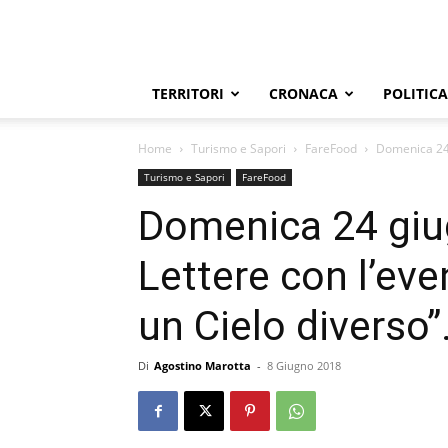
TERRITORI
CRONACA
POLITICA
Home
Turismo e Sapori
FareFood
Domenica 24 g
Turismo e Sapori
FareFood
Domenica 24 giug
Lettere con l’ev
un Cielo diverso”
Di
Agostino Marotta
-
8 Giugno 2018