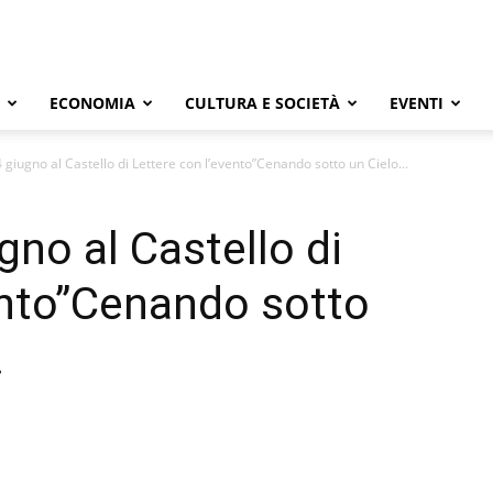
ECONOMIA
CULTURA E SOCIETÀ
EVENTI
iugno al Castello di Lettere con l’evento”Cenando sotto un Cielo...
no al Castello di
ento”Cenando sotto
.